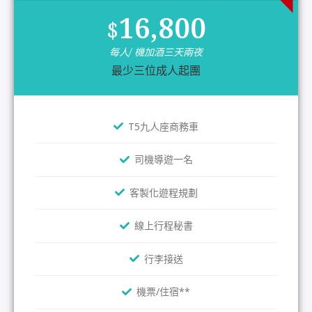
16,800
$
每人/ 機加酒三天兩夜
最少三位成人起團
T5九人座商務車
司機導遊一名
客製化遊程規劃
線上行程秘書
行李接送
機票/住宿**