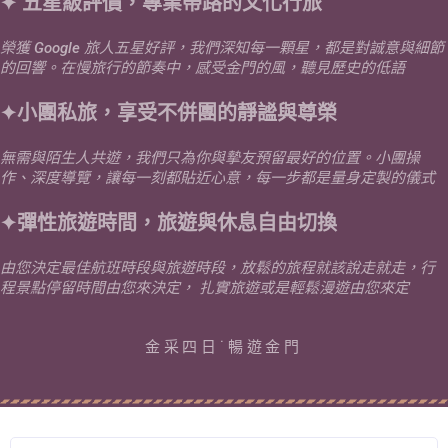
✦ 五星級評價，專業帶路的文化行旅
榮獲 Google 旅人五星好評，我們深知每一顆星，都是對誠意與細節
的回響。在慢旅行的節奏中，感受金門的風，聽見歷史的低語
✦小團私旅，享受不併團的靜謐與尊榮
無需與陌生人共遊，我們只為你與摯友預留最好的位置。小團操
作、深度導覽，讓每一刻都貼近心意，每一步都是量身定製的儀式
✦彈性旅遊時間，旅遊與休息自由切換
由您決定最佳航班時段與旅遊時段，放鬆的旅程就該說走就走，行
程景點停留時間由您來決定， 扎實旅遊或是輕鬆漫遊由您來定
金采四日˙暢遊金門