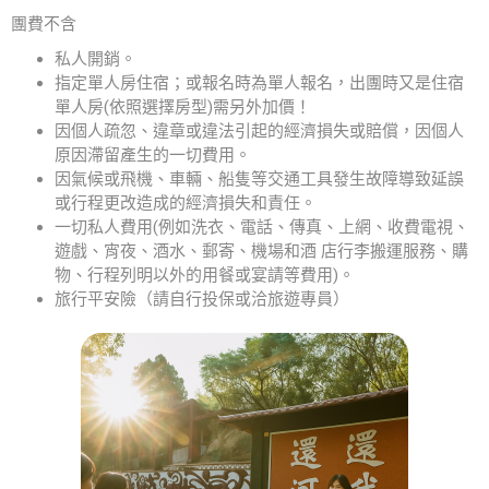
團費不含
私人開銷。
指定單人房住宿；或報名時為單人報名，出團時又是住宿
單人房(依照選擇房型)需另外加價！
因個人疏忽、違章或違法引起的經濟損失或賠償，因個人
原因滯留產生的一切費用。
因氣候或飛機、車輛、船隻等交通工具發生故障導致延誤
或行程更改造成的經濟損失和責任。
一切私人費用(例如洗衣、電話、傳真、上網、收費電視、
遊戲、宵夜、酒水、郵寄、機場和酒 店行李搬運服務、購
物、行程列明以外的用餐或宴請等費用)。
旅行平安險（請自行投保或洽旅遊專員）