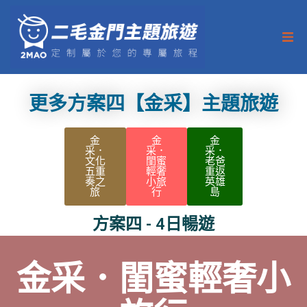
首頁
更多方案四【金采】主題旅遊
金門旅遊
金
金
金
金廈小三通
采．
采．
采．
文化
閨蜜
老爸
五重
輕奢
重返
認識二毛
奏之
小旅
英雄
旅
行
島
旅遊攻略
方案四 - 4日暢遊
特約廠商
金采．閨蜜輕奢小
最新消息