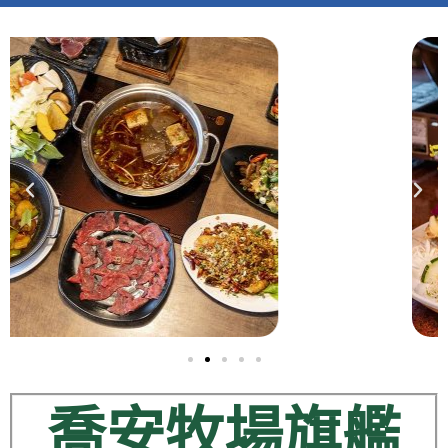
喬安牧場旗艦