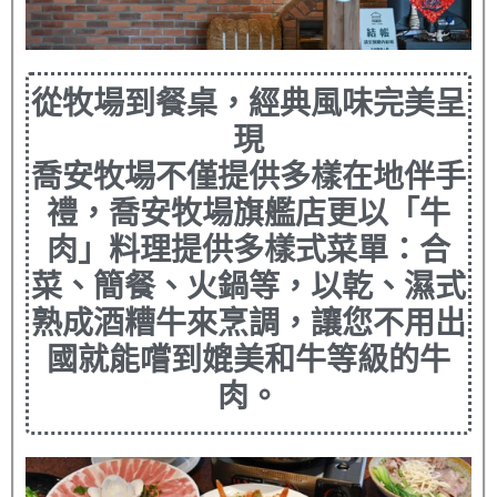
從牧場到餐桌，經典風味完美呈
現
喬安牧場不僅提供多樣在地伴手
禮，喬安牧場旗艦店更以「牛
肉」料理提供多樣式菜單：合
菜、簡餐、火鍋等，以乾、濕式
熟成酒糟牛來烹調，讓您不用出
國就能嚐到媲美和牛等級的牛
肉。