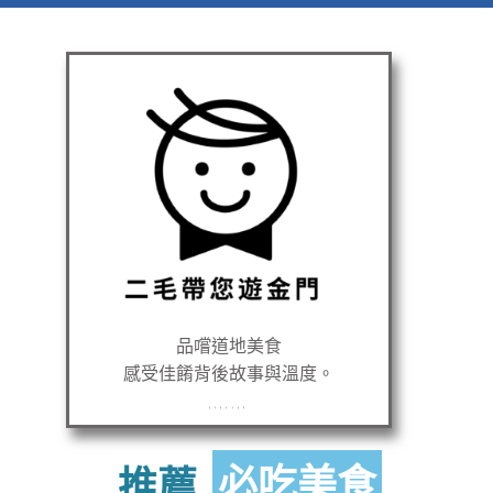
品嚐道地美食
感受佳餚背後故事與溫度。
無單純租車服務
推
薦
必吃美食