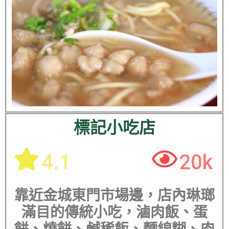
標記小吃店
4.1
20k
靠近金城東門市場邊，店內琳瑯
滿目的傳統小吃，滷肉飯、蛋