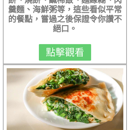
餅、燒餅、鹹稀飯、麵線糊、肉
羹麵、海鮮粥等，這些看似平常
的餐點，嘗過之後保證令你讚不
絕口。
點擊觀看