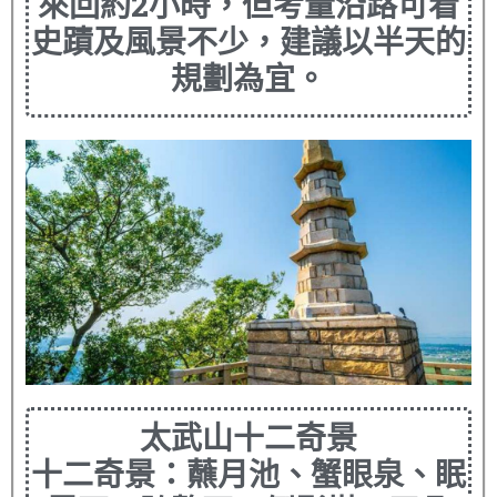
來回約2小時，但考量沿路可看
史蹟及風景不少，建議以半天的
規劃為宜。
太武山十二奇景
十二奇景：蘸月池、蟹眼泉、眠