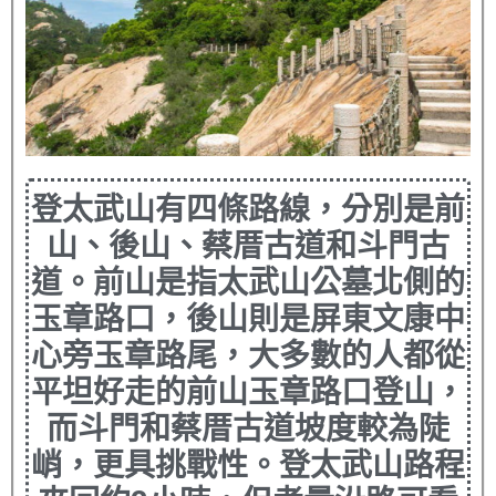
登太武山有四條路線，分別是前
山、後山、蔡厝古道和斗門古
道。前山是指太武山公墓北側的
玉章路口，後山則是屏東文康中
心旁玉章路尾，大多數的人都從
平坦好走的前山玉章路口登山，
而斗門和蔡厝古道坡度較為陡
峭，更具挑戰性。登太武山路程