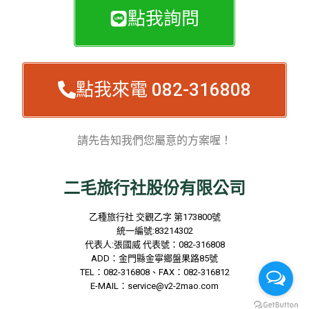
點我詢問
點我來電 082-316808
請先告知我們您屬意的方案喔！
二毛旅行社股份有限公司
乙種旅行社
交觀乙字
第173800
號
統一編號
:83214302
代表人
:
張國威
代表號：
082-316808
ADD
：金門縣金寧鄉盤果路
85
號
TEL
：
082-316808
、
FAX
：
082-316812
E-MAIL
：
service@v2-2mao.com