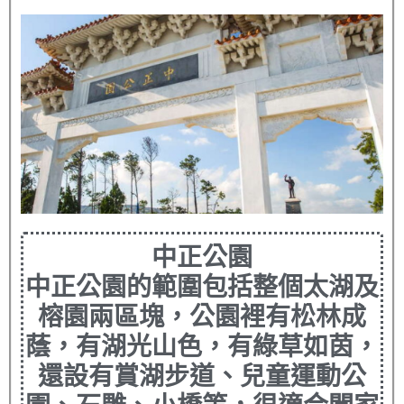
中正公園
中正公園的範圍包括整個太湖及
榕園兩區塊，公園裡有松林成
蔭，有湖光山色，有綠草如茵，
還設有賞湖步道、兒童運動公