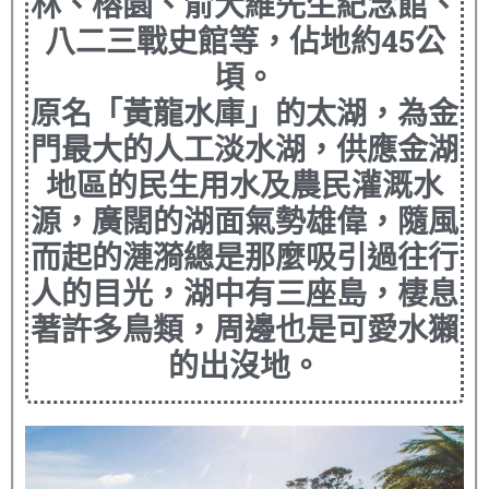
林、榕園、俞大維先生紀念館、
八二三戰史館等，佔地約45公
頃。
原名「黃龍水庫」的太湖，為金
門最大的人工淡水湖，供應金湖
地區的民生用水及農民灌溉水
源，廣闊的湖面氣勢雄偉，隨風
而起的漣漪總是那麼吸引過往行
人的目光，湖中有三座島，棲息
著許多鳥類，周邊也是可愛水獺
的出沒地。