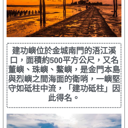
建功嶼位於金城南門的浯江溪
口，面積約500平方公尺，又名
董嶼、珠嶼、鰲嶼，是金門本島
與烈嶼之間海面的衛哨，一嶼堅
守如砥柱中流，「建功砥柱」因
此得名。