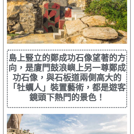
島上豎立的鄭成功石像望著的方
向，是廈門鼓浪嶼上另一尊鄭成
功石像，與石板道兩側高大的
「牡蠣人」裝置藝術，都是遊客
鏡頭下熱門的景色！