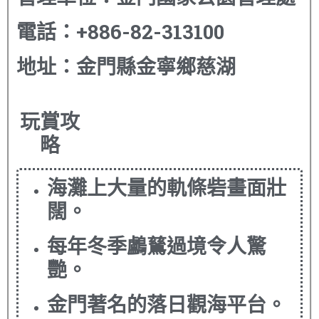
電話
：
+886-82-313100
地址
：
金門縣金寧鄉慈湖
玩賞攻
略
海灘上大量的軌條砦畫面壯
闊。
每年冬季鸕鶿過境令人驚
艷。
金門著名的落日觀海平台。