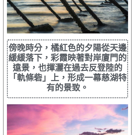
傍晚時分，橘紅色的夕陽從天邊
緩緩落下，彩霞映著對岸廈門的
遠景，也揮灑在過去反登陸的
「軌條砦」上，形成一幕慈湖特
有的景致。