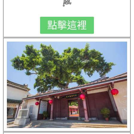
感〪
點擊這裡