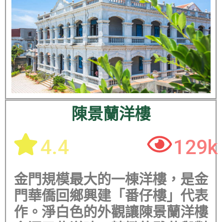
陳景蘭洋樓
4.4
129k
金門規模最大的一棟洋樓，是金
門華僑回鄉興建「番仔樓」代表
作。淨白色的外觀讓陳景蘭洋樓