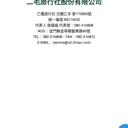
二毛旅行社股份有限公司
乙種旅行社
交觀乙字
第173800
號
統一編號
:83214302
代表人
:
張國威
代表號：
082-316808
ADD
：金門縣金寧鄉盤果路
85
號
TEL
：
082-316808
、
FAX
：
082-316812
E-MAIL
：
service@v2-2mao.com