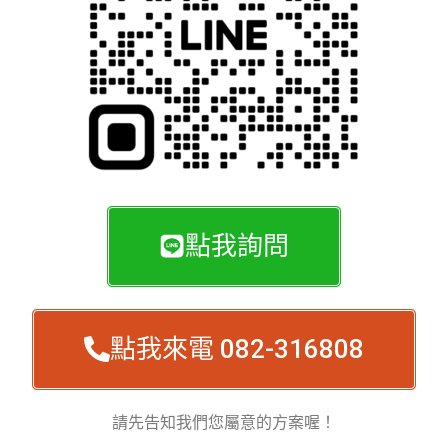
點我詢問
點我來電 082-316808
請先告知我們您屬意的方案喔！