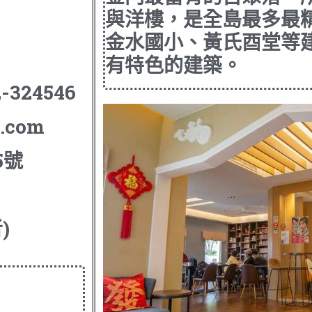
與洋樓，是
全島最多最
金水國小、黃氏酉堂等
有特色的建築。
-324546
.com
5號
)