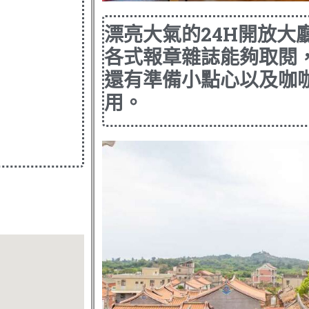
漂亮大氣的24H開放大
各式報章雜誌能夠取閱
還有準備小點心以及咖
用。