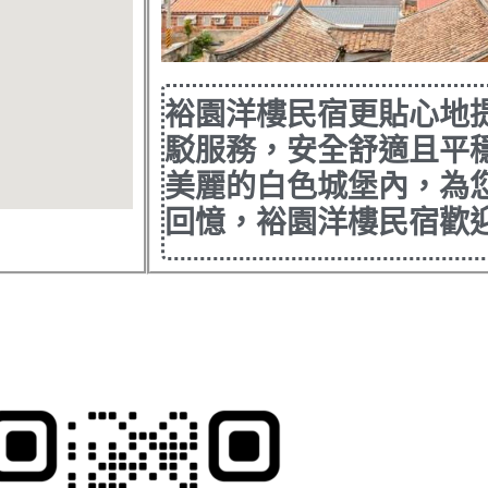
裕園洋樓民宿更貼心地
駁服務，安全舒適且平
美麗的白色城堡內，為
回憶，裕園洋樓民宿歡