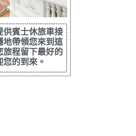
提供賓士休旅車接
穩地帶領您來到這
您旅程留下最好的
迎您的到來。