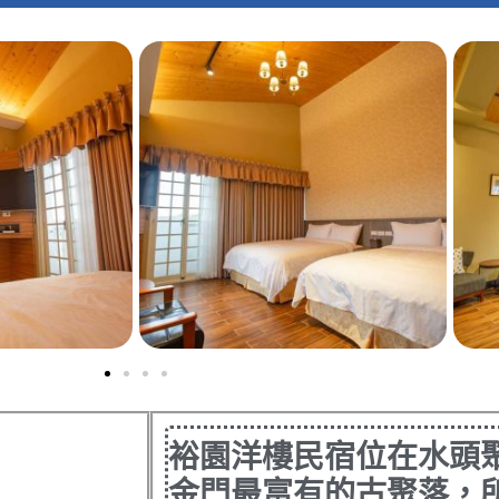
裕園洋樓民宿位在水頭
金門最富有的古聚落，