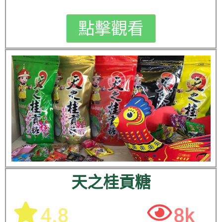
點擊觀看
天之桂貢糖
4.8
8k