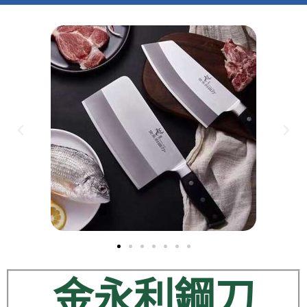
金永利鋼刀