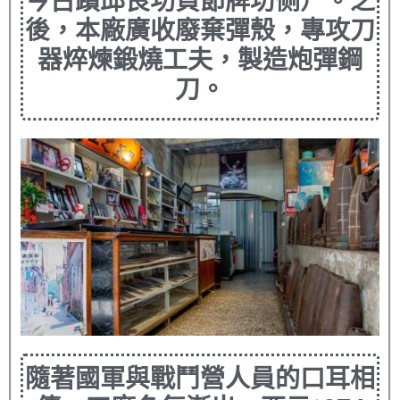
今古蹟邱良功貞節牌坊侧）。之
後，本廠廣收廢棄彈殼，專攻刀
器焠煉鍛燒工夫，製造炮彈鋼
刀。
隨著國軍與戰鬥營人員的口耳相