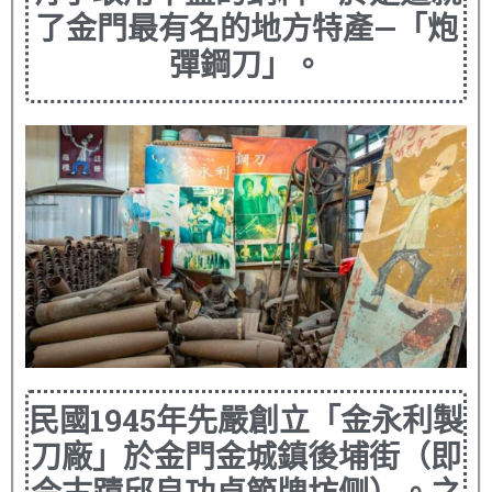
了金門最有名的地方特產—「炮
彈鋼刀」。
民國1945年先嚴創立「金永利製
刀廠」於金門金城鎮後埔街（即