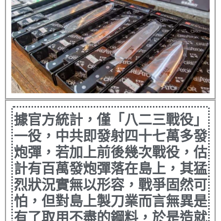
據官方統計，僅「八二三戰役」
一役，中共即發射四十七萬多發
炮彈，若加上前後幾次戰役，估
計有百萬發炮彈落在島上，其猛
烈狀況實無以形容，戰爭固然可
怕，但對島上製刀業而言無異是
有了取用不盡的鋼料，於是造就