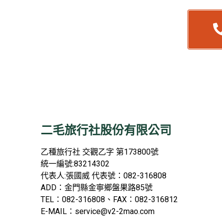
二毛旅行社股份有限公司
乙種旅行社
交觀乙字
第173800
號
統一編號
:83214302
代表人
:
張國威
代表號：
082-316808
ADD
：金門縣金寧鄉盤果路
85
號
TEL
：
082-316808
、
FAX
：
082-316812
E-MAIL
：
service@v2-2mao.com