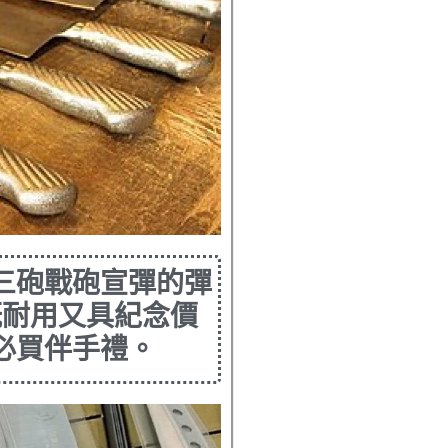
三砲戰砲宣彈的彈
既耐用又具紀念價
必買伴手禮。