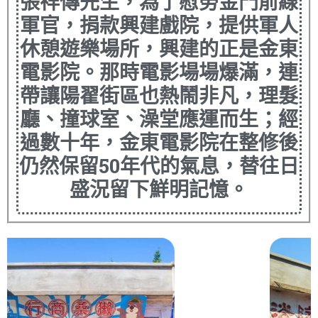
張祥傳先生，為了慰勞金門前線
軍官，捐款興建戲院，提供軍人
休憩遊樂場所，興建的正是金東
電影院。那時電影場場爆滿，連
帶讓陽翟街區也熱鬧非凡，理髮
廳、撞球室、澡堂應運而生；經
過數十年，金東電影院在整修後
仍然保留50年代的氣息，替往日
盛況留下鮮明記憶。