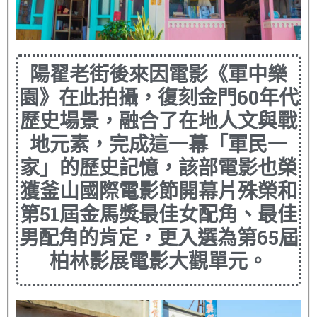
陽翟老街後來因電影《軍中樂
園》在此拍攝，復刻金門60年代
歷史場景，融合了在地人文與戰
地元素，完成這一幕「軍民一
家」的歷史記憶，該部電影也榮
獲釜山國際電影節開幕片殊榮和
第51屆金馬獎最佳女配角、最佳
男配角的肯定，更入選為第65屆
柏林影展電影大觀單元。