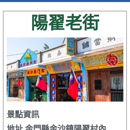
陽翟老街
景點資訊
地址
金門縣金沙鎮陽翟村內