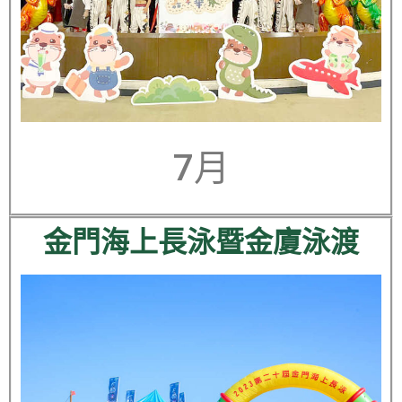
7月
金門海上長泳暨金廈泳渡