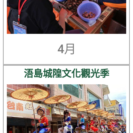
4月
浯島城隍文化觀光季