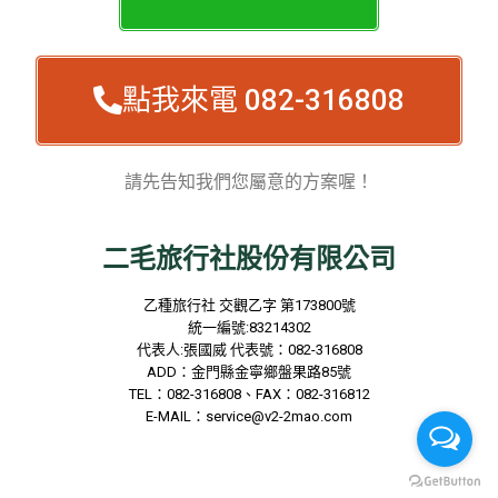
點我來電 082-316808
請先告知我們您屬意的方案喔！
二毛旅行社股份有限公司
乙種旅行社
交觀乙字
第173800
號
統一編號
:83214302
代表人
:
張國威
代表號：
082-316808
ADD
：金門縣金寧鄉盤果路
85
號
TEL
：
082-316808
、
FAX
：
082-316812
E-MAIL
：
service@v2-2mao.com