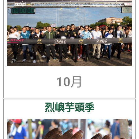
10月
烈嶼芋頭季