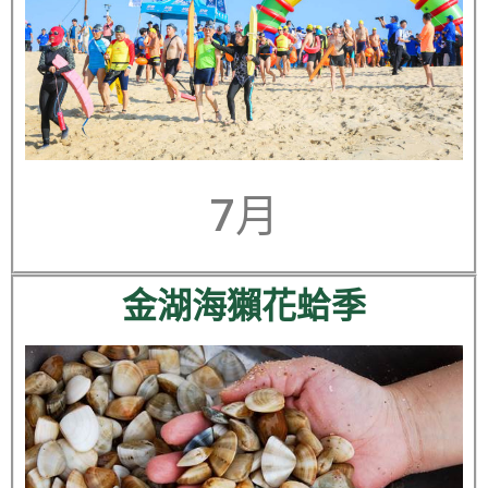
7月
金湖海獺花蛤季