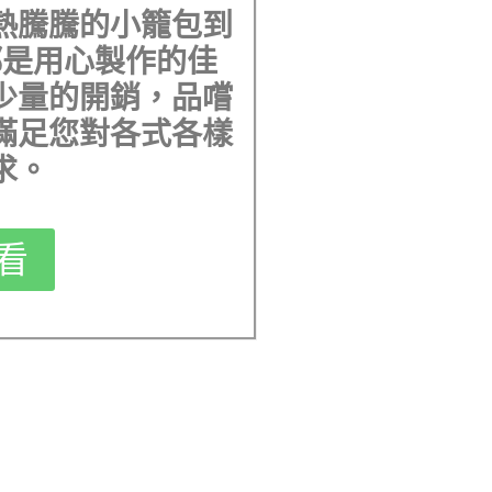
熱騰騰的小籠包到
都是用心製作的佳
少量的開銷，品嚐
滿足您對各式各樣
求。
看