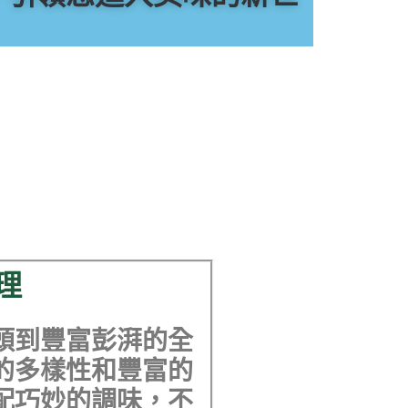
理
頭到豐富彭湃的全
的多樣性和豐富的
配巧妙的調味，不