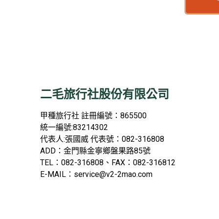
二毛旅行社股份有限公司
甲種旅行社
註冊編號：865500
統一編號
:83214302
代表人
:
張國威
代表號：
082-316808
ADD
：金門縣金寧鄉盤果路
85
號
TEL
：
082-316808
、
FAX
：
082-316812
E-MAIL
：
service@v2-2mao.com