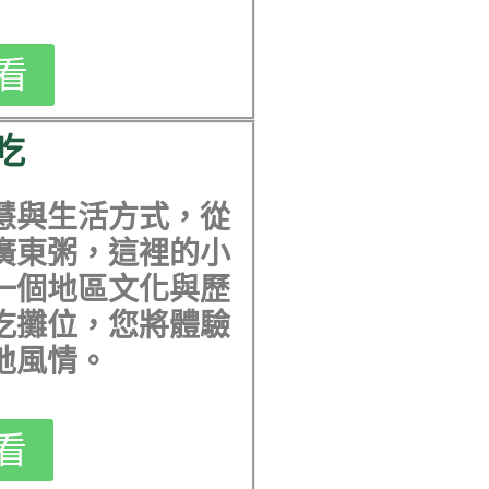
看
吃
慧與生活方式，從
廣東粥
，這裡的小
一個地區文化與歷
吃攤位，您將體驗
地風情。
看