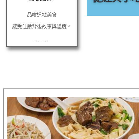
品嚐道地美食
感受佳餚背後故事與溫度。
無單純租車服務