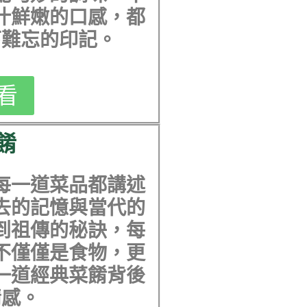
汁鮮嫩的口感，都
下難忘的印記。
看
餚
每一道菜品都講述
去的記憶與當代的
到祖傳的秘訣，每
不僅僅是食物，更
一道經典菜餚背後
情感。